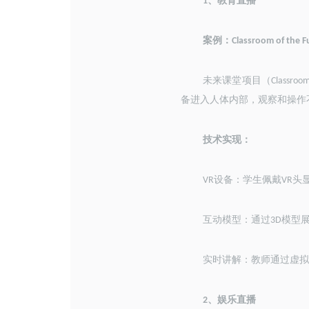
、
教育直播
1
案例：
Classroom of the F
未来课堂项目（
Classroom
备进入人体内部，观察和操作
技术实现：
设备：学生佩戴
头
VR
VR
互动模型：通过
模型
3D
实时讲解：教师通过虚拟
、
娱乐直播
2