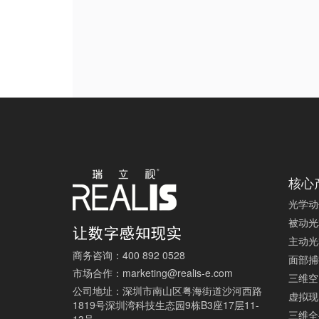
核心
光学动
被动光
主动光
商务咨询：
400 892 0528
面部捕
市场合作：
marketing@realis-e.com
三维空
公司地址：
深圳市南山区粤海街道沙河西路
虚拟现
1819号深圳湾科技生态园9栋B3座17层11-
三维全
13号