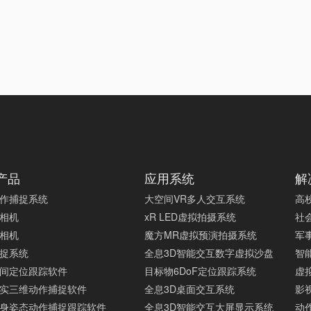
产品
应用系统
解
作捕捉系统
大空间VR多人交互系统
高
相机
xR LED虚拟拍摄系统
社
相机
魔方MR虚拟预演拍摄系统
军
捉系统
全息3D智能交互数字虚拟沙盘
智
间定位跟踪软件
目标物6DoF定位跟踪系统
虚
实三维动作捕捉软件
全息3D桌面交互系统
影
身姿态动作捕捉跟踪软件
全息3D智能交互大屏显示系统
动