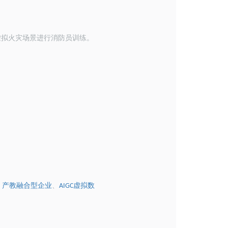
虚拟火灾场景进行消防员训练。
、
产教融合型企业
、
虚拟数
AIGC