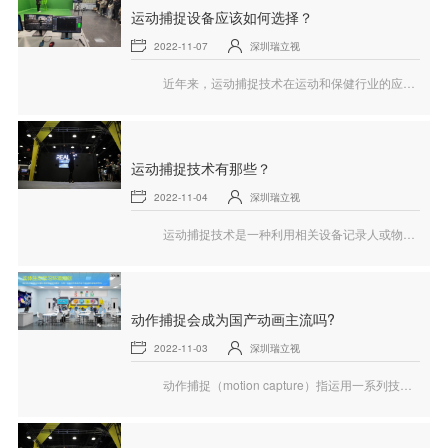
运动捕捉设备应该如何选择？
2022-11-07
深圳瑞立视
近年来，运动捕捉技术在运动和保健行业的应用越来越广泛。消费、医疗、工业等不同层次的产品数量。体育专业人员必须跟上最新产品和最前沿的应用实践。随着技术从研究机构扩展到临床和商业培训，利用这些专业数据来支持商业决策和行业扩张面临进一步的挑战。
运动捕捉技术有那些？
2022-11-04
深圳瑞立视
运动捕捉技术是一种利用相关设备记录人或物体位移的技术。该技术可以对位移信息进行采集和输出。动作捕捉的目标是捕捉人、生物，以及人的局部信息，比如捕捉一只狗在画面之中奔跑，捕捉人的面部表情，捕捉手指动作等等。而将捕获的信息应用到虚拟现、影视动画、游戏制作等领域，相当于运动捕捉的相关应用，有着特别辽阔的市场前景和价值，那么常用的运动捕捉技术有那些呢？
动作捕捉会成为国产动画主流吗?
2022-11-03
深圳瑞立视
动作捕捉（motion capture）指运用一系列技术手段和传感器、信号捕捉器等设备捕捉表演者的运动轨迹与表情，设置跟踪器的关键部位，计算机通过跟踪和处理这些跟踪器的位置，将运动物体的运动数据记录下来，形成三维运动数据，最终将这些运动数据重新赋予动画模型，从而创造出动画模型现实大自然的动作。目前常见的运动捕捉系统主要有机械、声波、电磁和光学等，其中光学运动捕捉因其采样率低、表演者活动范围小、不受电缆和机械设备限制等优点而最为常用。