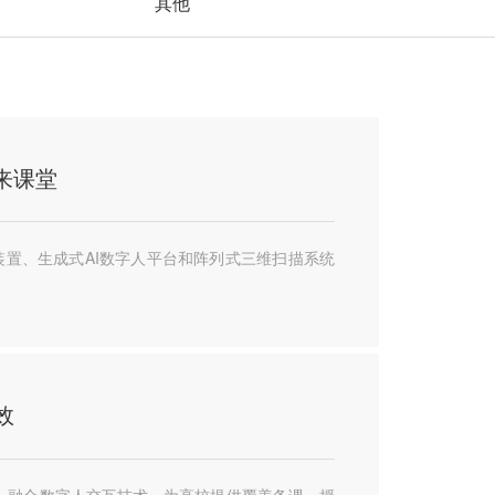
其他
来课堂
置、生成式AI数字人平台和阵列式三维扫描系统
效
，融合数字人交互技术，为高校提供覆盖备课、授