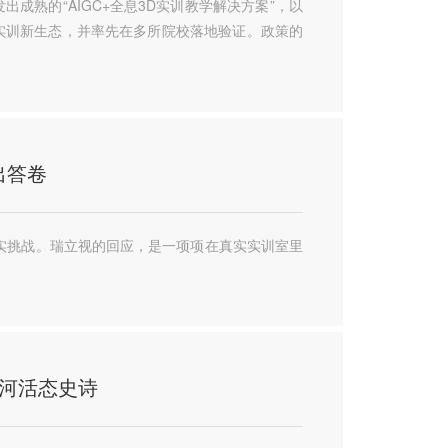
出成熟的“AIGC+全息3D实训教学解决方案”，以
实训新生态，并率先在多所院校落地验证。政策的
出答卷
实挑战。瑞立视的回应，是一项项在真实实训室里
运河活态史诗