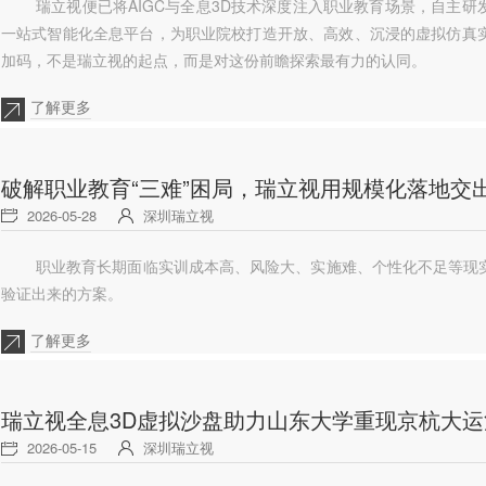
瑞立视便已将AIGC与全息3D技术深度注入职业教育场景，自主研发
一站式智能化全息平台，为职业院校打造开放、高效、沉浸的虚拟仿真
加码，不是瑞立视的起点，而是对这份前瞻探索最有力的认同。
了解更多
破解职业教育“三难”困局，瑞立视用规模化落地交
2026-05-28
深圳瑞立视
职业教育长期面临实训成本高、风险大、实施难、个性化不足等现
验证出来的方案。
了解更多
瑞立视全息3D虚拟沙盘助力山东大学重现京杭大
2026-05-15
深圳瑞立视