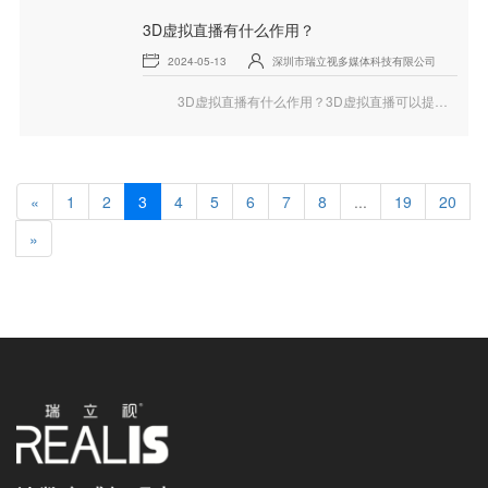
3D虚拟直播有什么作用？
2024-05-13
深圳市瑞立视多媒体科技有限公司
3D虚拟直播有什么作用？3D虚拟直播可以提供高保真绿幕抠像功能，可以将画面主体完整、清晰地从背景中“抠”出，并与3D场景模板自动合成，下面就和瑞立视一起来看看3D虚拟直播的相关内容。
«
1
2
3
4
5
6
7
8
...
19
20
»