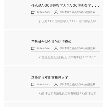
什
么是AIGC虚拟数字人？AIGC虚拟数字人解决方案
2024-05-15
深圳市瑞立视多媒体科技有限公司
什么是AIGC虚拟数字人？AIGC虚拟数字人解决方案有哪些？AIGC虚拟数字人是以数字孪生、NLP、知识图谱等AI技术构建，一比一真实还原真人形态，动作、表情、声音无限逼近真人的硅基生命，下面就和瑞立视一起来看看AIGC虚拟数字人的相关内容。
产教融合型企业的运行模式
2024-05-14
深圳市瑞立视多媒体科技有限公司
产教融合型企业的运行模式有哪些？“产”即“产业”，是指“行业所组成的业态总称，也泛指一切生产物质产品和提供劳务活动的集合性组织”。“教”即指“教育”，是指为满足社会各行各业的用人需求，产业对人才素质提出的专业化要求而产生的独立部门。“融合”指的是两种或多种不同事物合成一体，在融合的过程中产生新事物，发生了质的变化，下面就和瑞立视一起来看看产教融合型企业的相关内容。
动作捕捉实训室建设方案
2024-05-13
深圳市瑞立视多媒体科技有限公司
动作捕捉实训室建设方案有哪些？动作捕捉实验室主要面向大学的艺术学院，设计学院，新媒体学院等，它可以成为从事动画渲染、动画动作捕捉实验的场所，承担定格动画设计、游戏开发、三维动画设计等课程的教学，下面就和瑞立视一起来看看动作捕捉实训室的相关内容。