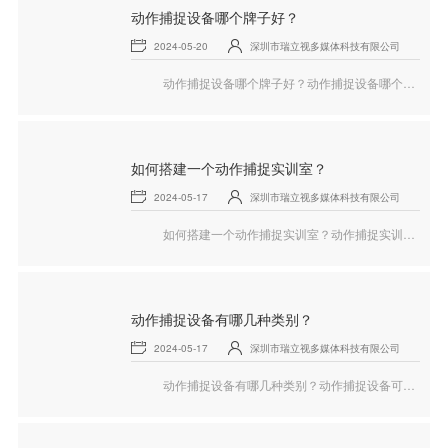
动作捕捉设备哪个牌子好？
2024-05-20
深圳市瑞立视多媒体科技有限公司
动作捕捉设备哪个牌子好？动作捕捉设备哪个牌子好？动作捕捉就是在运动物体的关键部位设置跟踪器，由动作捕捉设备捕捉跟踪器位置，再经过计算机处理后得到三维空间坐标的数据，当数据被计算机识别后，可以应用在动画制作、步态分析、生物力学、人机工程、虚拟现实系统等领域，下面就和瑞立视一起来看看动作捕捉设备的相关内容。
如何搭建一个动作捕捉实训室？
2024-05-17
深圳市瑞立视多媒体科技有限公司
如何搭建一个动作捕捉实训室？动作捕捉实训室是一个集教学、研究和应用于一体的专业设施，广泛应用于影视、游戏、医学、运动等多个领域，通过高精度的动作捕捉设备和专业的软件处理，能够提供精准的运动数据，支持各类复杂的动作分析和应用，下面就和瑞立视一起来看看动作捕捉实训室搭建的相关内容。
动作捕捉设备有哪几种类别？
2024-05-17
深圳市瑞立视多媒体科技有限公司
动作捕捉设备有哪几种类别？动作捕捉设备可以分为以下几类：光学式、惯性式、机械式、声学式、电磁式等等，每种类别动作捕捉的原理都是不一样的，下面就和瑞立视一起来看看动作捕捉设备的相关内容。