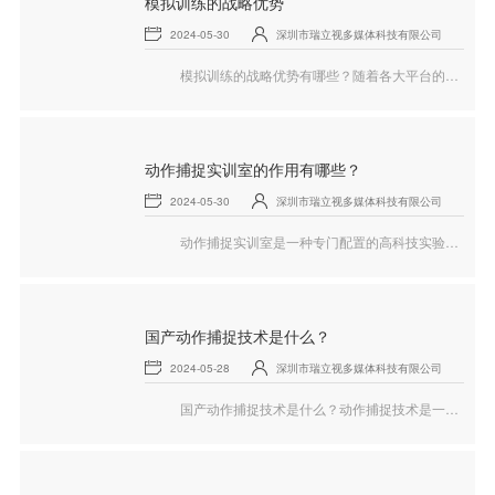
模拟训练的战略优势
2024-05-30
深圳市瑞立视多媒体科技有限公司
模拟训练的战略优势有哪些？随着各大平台的不断发展，广泛的模拟训练解决方案使部队能够在面临近乎同等的威胁、安全风险和预算有限的环境中做好准备，下面就和瑞立视一起来看看模拟训练的相关内容。
动作捕捉实训室的作用有哪些？
2024-05-30
深圳市瑞立视多媒体科技有限公司
动作捕捉实训室是一种专门配置的高科技实验室，旨在捕捉和分析人体的运动数据，该实训室通常配备先进的动作捕捉设备、计算机软件和硬件，用于记录和处理人体的动态信息，下面就和瑞立视一起来看看动作捕捉实训室的相关内容。
国产动作捕捉技术是什么？
2024-05-28
深圳市瑞立视多媒体科技有限公司
国产动作捕捉技术是什么？动作捕捉技术是一种通过记录人体运动数据，并将其应用于计算机图形、动画制作、虚拟现实等领域的技术，在我国，国产动作捕捉技术近年来取得了显著的发展，并在多个行业中得到了广泛应用，下面就和瑞立视一起来看看国产动作捕捉的相关内容。