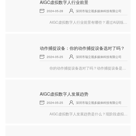
AIGC虚拟数字人行业前景
2024-05-28
深圳市瑞立视多媒体科技有限公司
AIGC虚拟数字人行业前景有哪些？通过AI训练模型，数字人可以完成对于不同行业知识图谱的学习与应用，从面向C端的虚拟偶像、娱乐游戏等领域，拓展至服务于企业级用户，在金融、政务、医疗、教育、电商直播、文旅等领域提供高效率、低成本的实时服务，下面就和瑞立视一起来看看AIGC虚拟数字人的相关内容。
动作捕捉设备：你的动作捕捉设备选对了吗？
2024-05-25
深圳市瑞立视多媒体科技有限公司
你的动作捕捉设备选对了吗？动作捕捉设备是一种用于记录人体动作的设备，它可以帮助我们更好地理解人体动作，并且可以用于许多不同的应用，比如运动分析、虚拟现实和游戏开发等，下面就和瑞立视一起来看看动作捕捉设备的相关内容。
AIGC虚拟数字人发展趋势
2024-05-25
深圳市瑞立视多媒体科技有限公司
AIGC虚拟数字人发展趋势是什么？现阶段虚拟数字人产业飞速发展，虚拟人内容作为元宇宙发的关键要素，理论技术的日益成熟、产业规模正在逐步形成、其商业模式也在持续演进和多元化，成为诸多行业积极探索的热门赛道，下面就和瑞立视一起来看看AIGC虚拟数字人的相关内容。