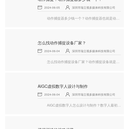
2024-06-05
深圳市瑞立视多媒体科技有限公司
动作捕捉器多少钱一个？动作捕捉器也就是动作捕捉设备，动作捕捉是一种技术，通过使用专门的传感器设备，将人类的运动动作转化为计算机可识别的数据，这些数据可以用于电影、游戏、体育科学等多种领域，简而言之，动作捕捉可以真正实现把你的动作100%搬运到虚拟世界中，下面就和瑞立视一起来看看动作捕捉的相关内容。
怎么找动作捕捉设备厂家？
2024-06-04
深圳市瑞立视多媒体科技有限公司
怎么找动作捕捉设备厂家？动作捕捉设备就是能捕捉人类全身动作甚至面部表情的一套系统，通过数学计算处理，还原或重建一个三维模型的虚拟角色，可以是人，也可以是拟人化的物，这个角色能随着人的动作、表情的变化而变化，下面就和瑞立视一起来看看动作捕捉设备的相关内容。
AIGC虚拟数字人设计与制作
2024-06-04
深圳市瑞立视多媒体科技有限公司
AIGC虚拟数字人怎么设计与制作？数字人最初应用于影视、游戏行业，随后落地到各行各业，在应对更复杂的情况时，人们对数字人的信息处理能力、即时互动能力以及表达能力等需要有更高的要求，下面就和瑞立视一起来看看AIGC虚拟数字人的相关内容。