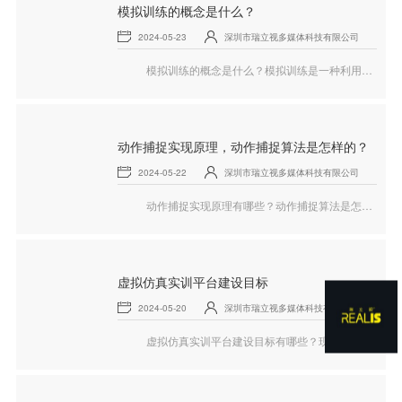
模拟训练的概念是什么？
2024-05-23
深圳市瑞立视多媒体科技有限公司
模拟训练的概念是什么？模拟训练是一种利用虚拟环境、计算机仿真或其他技术手段再现现实世界情景和事件的方法，旨在进行技能培训、应急演练、决策测试和系统评估。这种方法提供了一个安全、可控的环境，使参与者能够在不造成实际损失或风险的情况下练习和提高能力，下面就和瑞立视一起来看看。
动作捕捉实现原理，动作捕捉算法是怎样的？
2024-05-22
深圳市瑞立视多媒体科技有限公司
动作捕捉实现原理有哪些？动作捕捉算法是怎样的？动作捕捉（Motion capture），简称动捕（Mocap），是指记录并处理人或其他物体动作的技术，多个摄影机捕捉真实演员的动作后，将这些动作还原并渲染至相应的虚拟形象身上，下面就和瑞立视一起来看看动作捕捉的相关内容。
虚拟仿真实训平台建设目标
2024-05-20
深圳市瑞立视多媒体科技有限公司
虚拟仿真实训平台建设目标有哪些？现在虚拟现实技术已经在教育、科研、商业、国防等众多领域得到了广泛的应用。虚拟现实技术以其高度的沉浸感和真实感，实现各类场景三维立体展示，全方位体现场景每个细节，过程中各个环节的人机交互，使师生、研究人员、培训对象等更加快速、形象、具体地实现日常所不能实现的高难度仿真实验内容，提高教学、科研、培训质量，促进教学、科研效果，达到培训要求，下面就和瑞立视一起来看看虚拟仿真实训的相关内容。