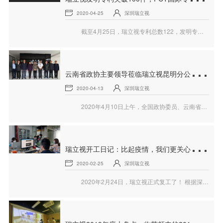
2020-04-25
深圳瑞立视
截至4月25日，瑞立视专利总数122，发明专利突破100大关！PCT国际专利达25件！
云
南省政协主要领导莅临瑞立视昆明分公司考察调研
2020-04-13
深圳瑞立视
2020年4月10日上午，全国政协委员、云南省政协党组书记、主席李江率调研组一行到昆明呈贡信息产业园区调研部分企业发展建设、疫情防控和复工复产情况。瑞立视受访。
瑞
立视开工日记：比起疫情，我们更关心客户和项目进度
2020-02-25
深圳瑞立视
2020年2月24日，瑞立视正式复工了！ 根据深圳市疫情防控的指导政策，完成了14天居家隔离的伙伴们，兴高采烈地回到了自己的工位上。目前，瑞立视各个部门均已到位！怀着满腔的热情，大家很快投入到工作当中……
瑞
立视2019年度大盘点：收获颇丰的2019年，在多个领域取得重要进展