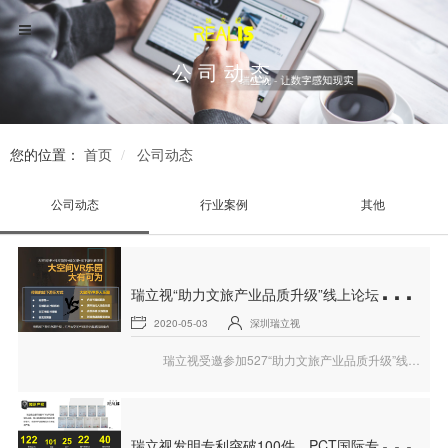
公司动态
您的位置：
首页
公司动态
公司动态
行业案例
其他
瑞
立视“助力文旅产业品质升级”线上论坛精彩回顾
2020-05-03
深圳瑞立视
瑞立视受邀参加527“助力文旅产业品质升级”线上论坛。针对不少文旅商家的痛点，瑞立视产品&运营总监谢国勇围绕“什么是大空间VR系统”、“虚拟空间自由行走、多人交互创造极致的沉浸场景式体验”、“如何帮助主题乐园和景区提升旅游体验”3个核心观点，向广大业界朋友做出了一场精彩的分享。
瑞
立视发明专利突破100件，PCT国际专利达25件