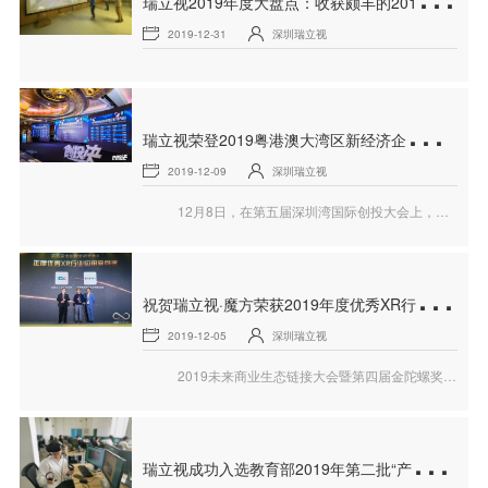
2019-12-31
深圳瑞立视
瑞
立视荣登2019粤港澳大湾区新经济企业TOP100榜单
2019-12-09
深圳瑞立视
12月8日，在第五届深圳湾国际创投大会上，由创投决频道、深圳商报、深圳新闻网、VCNEWS创投时代联合发布的“2019粤港澳大湾区新经济企业TOP100”榜单隆重公布。瑞立视成功入围！
祝
贺瑞立视·魔方荣获2019年度优秀XR行业应用案例奖
2019-12-05
深圳瑞立视
2019未来商业生态链接大会暨第四届金陀螺奖颁奖典礼（简称“FBEC2019”）由中国通信工业协会区块链专业委员会、中国通信工业协会虚拟现实专业委员会、广东省游戏产业协会、深圳市互联网文化市场协会指导，行业头部媒体游戏陀螺、VR陀螺、陀螺电竞、陀螺财经、深圳区块链技术与产业创新联盟（筹）联合主办。于2019年12月5日在深圳市南山区深圳湾1号T7座鹏瑞莱佛士
瑞
立视成功入选教育部2019年第二批“产学合作协同育人”项目