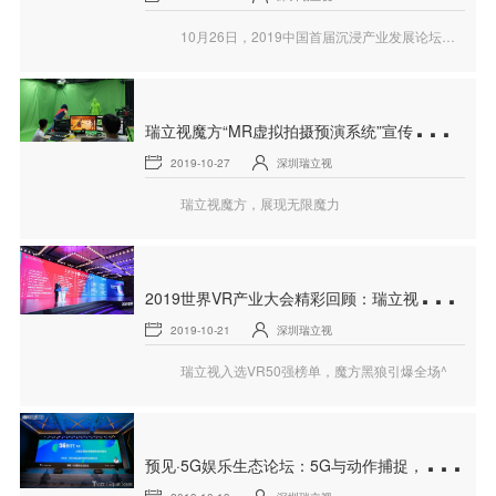
10月26日，2019中国首届沉浸产业发展论坛在南京新庄国际展览中心盛大开幕。瑞立视荣膺“2019年度中国沉浸产业最具商业价值企业30强”。
瑞
立视魔方“MR虚拟拍摄预演系统”宣传片新鲜出炉
2019-10-27
深圳瑞立视
瑞立视魔方，展现无限魔力
2
019世界VR产业大会精彩回顾：瑞立视入选VR50强榜单，魔方黑狼引爆全场
2019-10-21
深圳瑞立视
瑞立视入选VR50强榜单，魔方黑狼引爆全场^
预
见·5G娱乐生态论坛：5G与动作捕捉，开启人机交互新变革