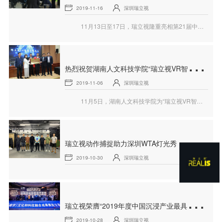
2019-11-16
深圳瑞立视
11月13日至17日，瑞立视隆重亮相第21届中国国际高新技术成果交易会（简称高交会）。瑞立视“魔方”现场展现的“MR虚拟拍摄黑科技”不仅让各路观众叹为观止，也使得众多媒体争先报道！
热
烈祝贺湖南人文科技学院“瑞立视VR智能学院”正式成立
2019-11-06
深圳瑞立视
11月5日，湖南人文科技学院为“瑞立视VR智能学院”举行了隆重的成立启动仪式。来自教育部学校规划建设发展中心、湖南省教育厅高等教育处、娄底市市委常委统战部、湖南人文科技学院等众位领导，以及瑞立视CEO许秋子共同出席了本次盛典。
瑞
立视动作捕捉助力深圳WTA灯光秀，真实展现浪漫
2019-10-30
深圳瑞立视
瑞
立视荣膺“2019年度中国沉浸产业最具商业价值企业30强”
2019-10-28
深圳瑞立视