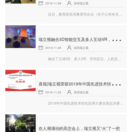
2019-11-28
深圳瑞立视
近日，教育部高等教育司出台《关于公布有关企业支持的产学合作协同育人项目申报指南（2019年第二批）的通知》，瑞立视申报的项目成功入选！
瑞
立视融合3D智能交互及多人互动VR，助力产业园升级展示
2019-11-26
深圳瑞立视
融合了立体3D、多人VR、空间定位、人机交互等技术的新型展示方案，为在建的产业园区项目带来了惊艳的展示效果。据悉，深圳瑞立视已为多个地产和产业园区开发了该类高科技展示及体验项目。
喜
报|瑞立视荣获2019年中国先进技术转化应用大赛全国总决赛优胜奖
2019-11-22
深圳瑞立视
2019年中国先进技术转化应用大赛全国总决赛上，瑞立视的“虚拟现实座舱验证系统”荣获优胜奖……
在人潮涌动的高交会上，瑞立视又“火”了一把