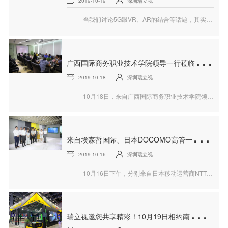
2019-10-19
深圳瑞立视
当我们讨论5G跟VR、AR的结合等话题，其实大部分指的还是关于虚拟场景内的交互应用。即便处于虚拟场景，其核心关键还是人本身。人的动作、人的表情、人的语言等，这些“信息”我们都需要把它进行数字化的转化处理，而这个过程总会涉及到动作捕捉。所以说，动作捕捉技术会是未来时代在虚拟化身领域内非常关键的技术（之一）。
广
西国际商务职业技术学院领导一行莅临​瑞立视参观调研
2019-10-18
深圳瑞立视
10月18日，来自广西国际商务职业技术学院领导一行莅临瑞立视参观调研。经过认真的体验和热烈的沟通，双方有望达成深入的合作。
来
自埃森哲国际、日本DOCOMO高管一行莅临瑞立视参观调研
2019-10-16
深圳瑞立视
10月16日下午，分别来自日本移动运营商NTT DOCOMO以及埃森哲（国际）咨询公司的高管一行莅临瑞立视深圳总部考察调研。
瑞
立视邀您共享精彩！10月19日相约南昌2019世界VR产业大会